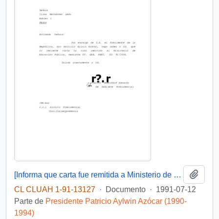
Añadi
[Informa que carta fue remitida a Ministerio de Educación Pública, mediante Of. GAB. PRES. (0) 91/2438]
CL CLUAH 1-91-13127
·
Documento
·
1991-07-12
Parte de
Presidente Patricio Aylwin Azócar (1990-
1994)