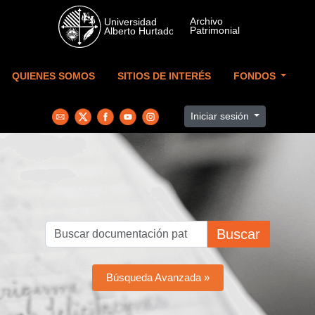
Skip to main content
QUIENES SOMOS
SITIOS DE INTERÉS
FONDOS
Iniciar sesión
Buscar
Búsqueda Avanzada »