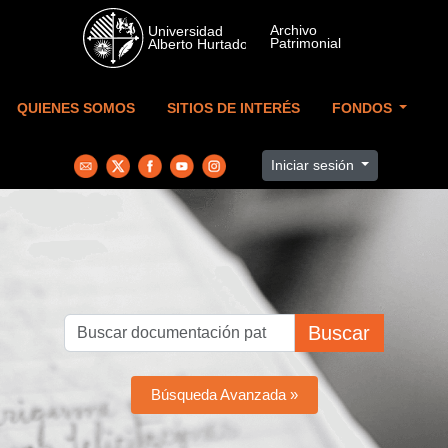
Skip to main content
QUIENES SOMOS
SITIOS DE INTERÉS
FONDOS
Iniciar sesión
Buscar
Búsqueda Avanzada »