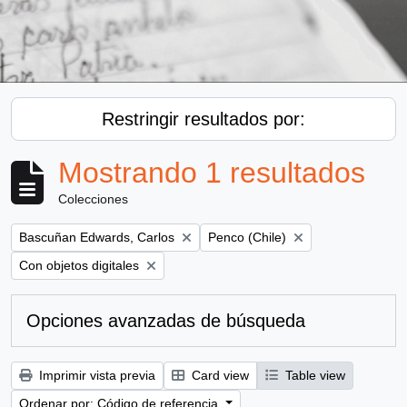
Restringir resultados por:
Mostrando 1 resultados
Colecciones
Remove filter:
Remove filter:
Bascuñan Edwards, Carlos
Penco (Chile)
Remove filter:
Con objetos digitales
Opciones avanzadas de búsqueda
Imprimir vista previa
Card view
Table view
Ordenar por: Código de referencia