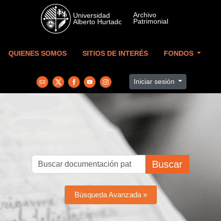
Skip to main content
QUIENES SOMOS
SITIOS DE INTERÉS
FONDOS
Iniciar sesión
Buscar
Búsqueda Avanzada »