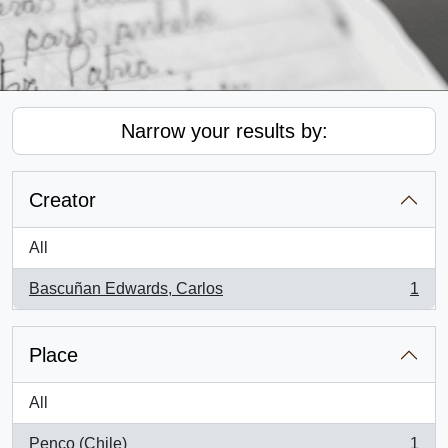
Narrow your results by:
Creator
All
Bascuñan Edwards, Carlos
1
, 1 results
Place
All
Penco (Chile)
1