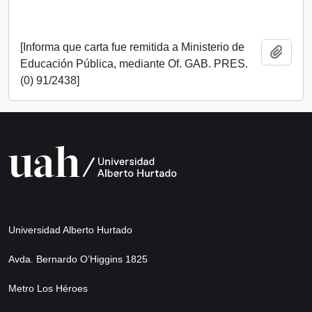
[Informa que carta fue remitida a Ministerio de
Add t
Educación Pública, mediante Of. GAB. PRES.
(0) 91/2438]
Universidad Alberto Hurtado
Avda. Bernardo O’Higgins 1825
Metro Los Héroes