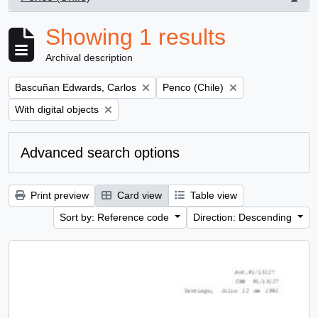
, 1 results
Showing 1 results
Archival description
Remove filter:
Remove filter:
Bascuñan Edwards, Carlos
Penco (Chile)
Remove filter:
With digital objects
Advanced search options
Print preview
Card view
Table view
Sort by: Reference code
Direction: Descending