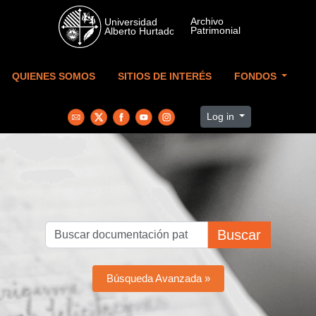
Skip to main content
QUIENES SOMOS
SITIOS DE INTERÉS
FONDOS
Log in
Buscar
Búsqueda Avanzada »