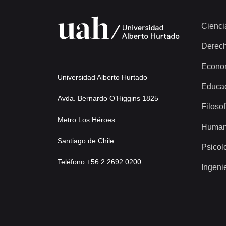
Cienci
Derec
Econo
Universidad Alberto Hurtado
Educa
Avda. Bernardo O’Higgins 1825
Filosof
Metro Los Héroes
Human
Santiago de Chile
Psicol
Teléfono +56 2 2692 0200
Ingeni