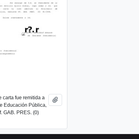
 carta fue remitida a
Añadir al portapapeles
de Educación Pública,
f. GAB. PRES. (0)