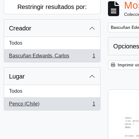
Mos
Restringir resultados por:
Colecc
Remove filter:
Creador
Bascuñan Edw
Todos
Opciones
Bascuñan Edwards, Carlos
1
, 1 resultados
Imprimir vi
Lugar
Todos
Penco (Chile)
1
, 1 resultados