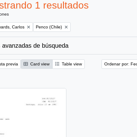
trando 1 resultados
iones
Remove filter:
ards, Carlos
Penco (Chile)
 avanzadas de búsqueda
sta previa
Card view
Table view
Ordenar por: Fe