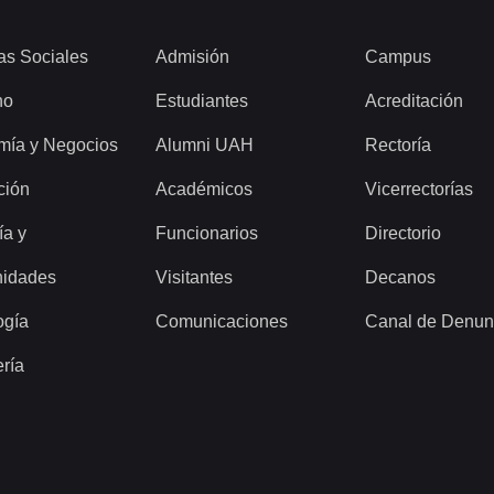
as Sociales
Admisión
Campus
ho
Estudiantes
Acreditación
mía y Negocios
Alumni UAH
Rectoría
ción
Académicos
Vicerrectorías
ía y
Funcionarios
Directorio
idades
Visitantes
Decanos
ogía
Comunicaciones
Canal de Denun
ería