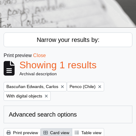
Narrow your results by:
Print preview
Close
Showing 1 results
Archival description
Remove filter:
Remove filter:
Bascuñan Edwards, Carlos
Penco (Chile)
Remove filter:
With digital objects
Advanced search options
Print preview
Card view
Table view