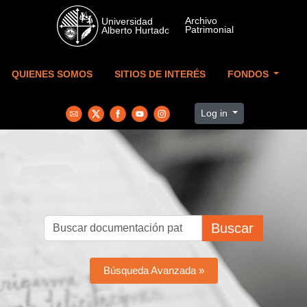
Skip to main content
QUIENES SOMOS
SITIOS DE INTERÉS
FONDOS
Log in
Buscar
Búsqueda Avanzada »