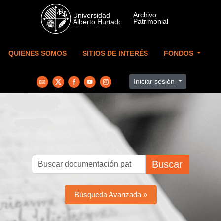
Skip to main content
QUIENES SOMOS
SITIOS DE INTERÉS
FONDOS
Iniciar sesión
Buscar
Búsqueda Avanzada »