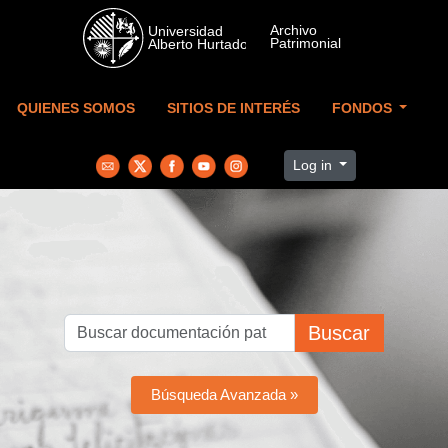
Skip to main content
QUIENES SOMOS
SITIOS DE INTERÉS
FONDOS
Log in
Buscar
Búsqueda Avanzada »