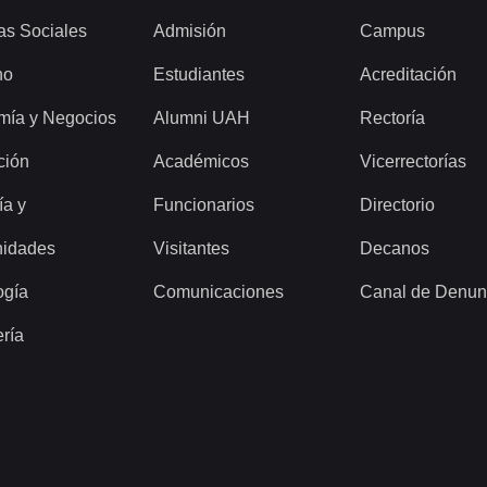
as Sociales
Admisión
Campus
ho
Estudiantes
Acreditación
mía y Negocios
Alumni UAH
Rectoría
ción
Académicos
Vicerrectorías
ía y
Funcionarios
Directorio
idades
Visitantes
Decanos
ogía
Comunicaciones
Canal de Denun
ería