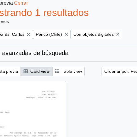
 previa
Cerrar
trando 1 resultados
iones
Remove filter:
Remove filter:
ards, Carlos
Penco (Chile)
Con objetos digitales
 avanzadas de búsqueda
sta previa
Card view
Table view
Ordenar por: Fe