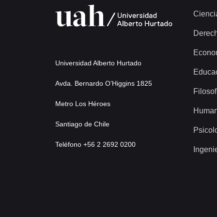
Cienci
Derec
Econo
Universidad Alberto Hurtado
Educa
Avda. Bernardo O’Higgins 1825
Filosof
Metro Los Héroes
Human
Santiago de Chile
Psicol
Teléfono +56 2 2692 0200
Ingeni