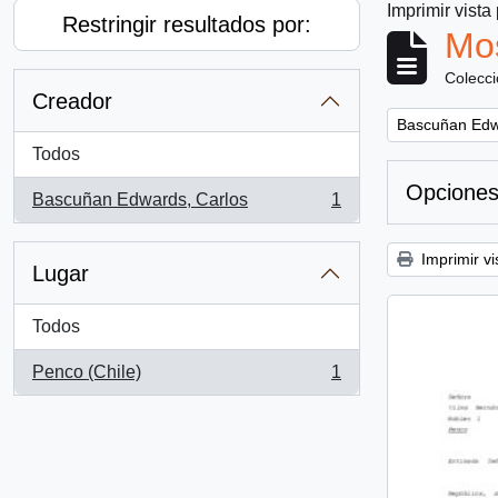
Imprimir vista
Restringir resultados por:
Mos
Colecc
Creador
Remove filter:
Bascuñan Edw
Todos
Opciones
Bascuñan Edwards, Carlos
1
, 1 resultados
Imprimir vi
Lugar
Todos
Penco (Chile)
1
, 1 resultados