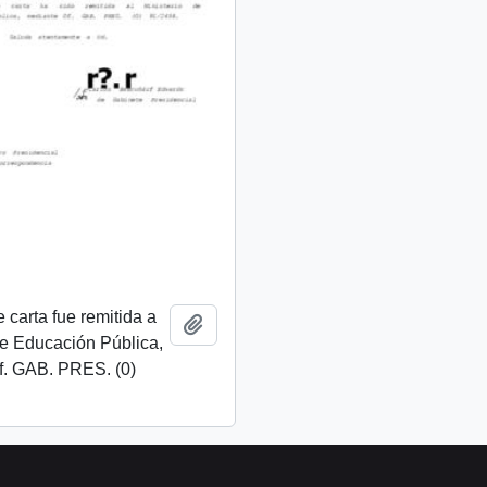
 carta fue remitida a
Añadir al portapapeles
de Educación Pública,
f. GAB. PRES. (0)