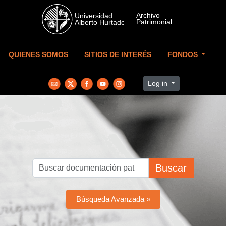
Skip to main content
QUIENES SOMOS
SITIOS DE INTERÉS
FONDOS
Log in
Buscar
Búsqueda Avanzada »