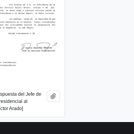
espuesta del Jefe de
Añadir al portapapeles
esidencial al
ctor Arado]