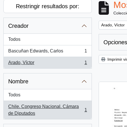
Mos
Restringir resultados por:
Colecc
Remove filter:
Creador
Arado, Víctor
Todos
Opciones
Bascuñan Edwards, Carlos
1
, 1 resultados
Imprimir vi
Arado, Víctor
1
, 1 resultados
Nombre
Todos
Chile. Congreso Nacional. Cámara
1
, 1 resultados
de Diputados