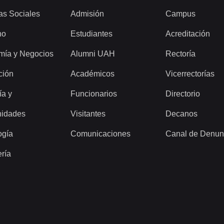
as Sociales
Admisión
Campus
ho
Estudiantes
Acreditación
mía y Negocios
Alumni UAH
Rectoría
ción
Académicos
Vicerrectorías
ía y
Funcionarios
Directorio
idades
Visitantes
Decanos
ogía
Comunicaciones
Canal de Denun
ería