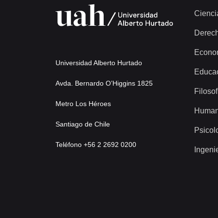
Cienci
Derec
Econo
Universidad Alberto Hurtado
Educa
Avda. Bernardo O’Higgins 1825
Filosof
Metro Los Héroes
Human
Santiago de Chile
Psicol
Teléfono +56 2 2692 0200
Ingeni