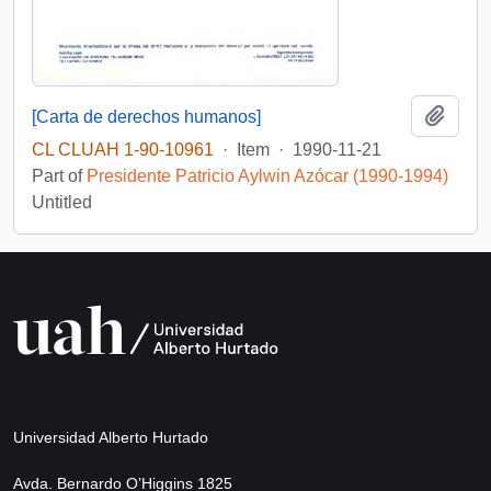
Add t
[Carta de derechos humanos]
CL CLUAH 1-90-10961
·
Item
·
1990-11-21
Part of
Presidente Patricio Aylwin Azócar (1990-1994)
Untitled
Universidad Alberto Hurtado
Avda. Bernardo O’Higgins 1825