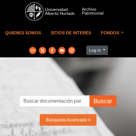
Skip to main content
QUIENES SOMOS
SITIOS DE INTERÉS
FONDOS
Log in
Buscar
Búsqueda Avanzada »