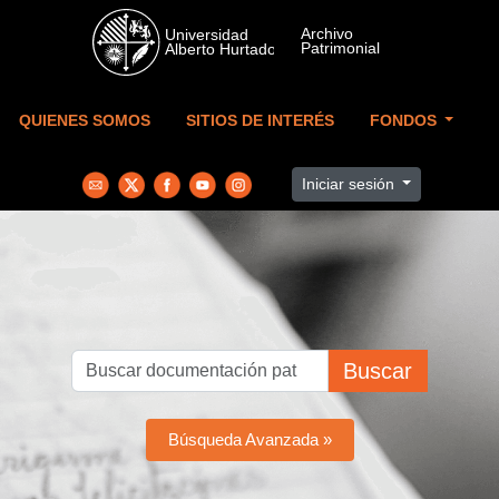
Skip to main content
QUIENES SOMOS
SITIOS DE INTERÉS
FONDOS
Iniciar sesión
Buscar
Búsqueda Avanzada »