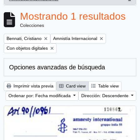
, 1 resultados
Mostrando 1 resultados
Colecciones
Remove filter:
Remove filter:
Bennati, Cristiano
Amnistía Internacional
Remove filter:
Con objetos digitales
Opciones avanzadas de búsqueda
Imprimir vista previa
Card view
Table view
Ordenar por: Fecha modificada
Dirección: Descendente