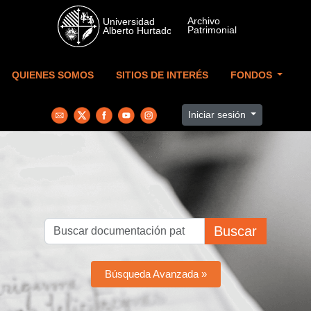
Skip to main content
QUIENES SOMOS
SITIOS DE INTERÉS
FONDOS
Iniciar sesión
Buscar
Búsqueda Avanzada »