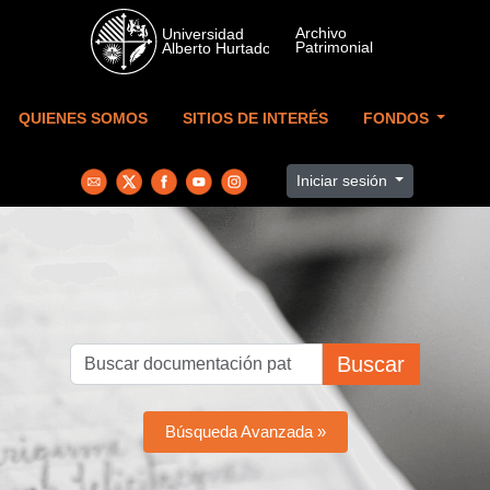
Skip to main content
QUIENES SOMOS
SITIOS DE INTERÉS
FONDOS
Iniciar sesión
Buscar
Búsqueda Avanzada »