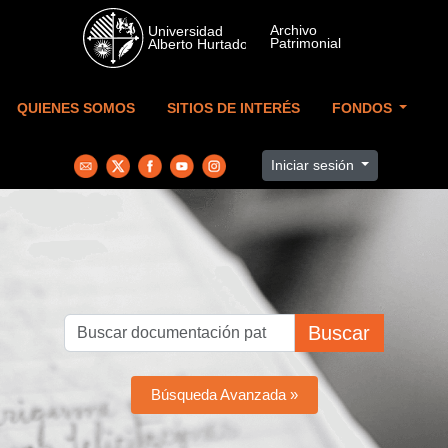
Skip to main content
QUIENES SOMOS
SITIOS DE INTERÉS
FONDOS
Iniciar sesión
Buscar
Búsqueda Avanzada »