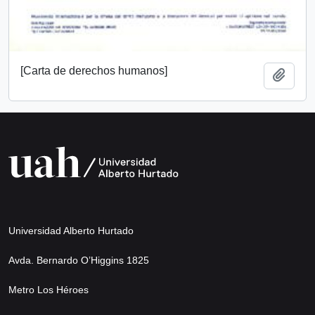
[Carta de derechos humanos]
Añadi
Universidad Alberto Hurtado
Avda. Bernardo O’Higgins 1825
Metro Los Héroes