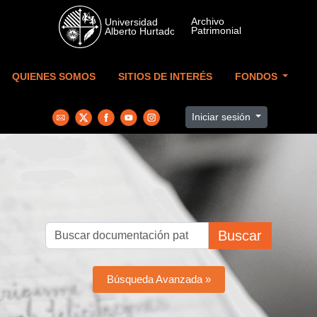
Skip to main content
QUIENES SOMOS
SITIOS DE INTERÉS
FONDOS
Iniciar sesión
Buscar
Búsqueda Avanzada »