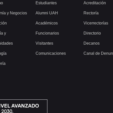
ho
Estudiantes
Acreditación
mía y Negocios
Alumni UAH
Rectoría
ción
Académicos
Vicerrectorías
ía y
Funcionarios
Directorio
idades
Visitantes
Decanos
ogía
Comunicaciones
Canal de Denun
ería