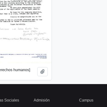
derechos humanos]
Add to clipboard
as Sociales
Admisión
Campus