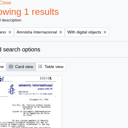
Close
wing 1 results
l description
Remove filter:
Remove filter:
iano
Amnistía Internacional
With digital objects
 search options
ew
Card view
Table view