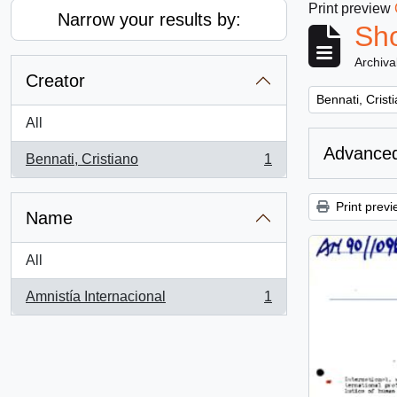
Print preview
Narrow your results by:
Sho
Archiva
Creator
Remove filter:
Bennati, Crist
All
Advanced
Bennati, Cristiano
1
, 1 results
Print previ
Name
All
Amnistía Internacional
1
, 1 results