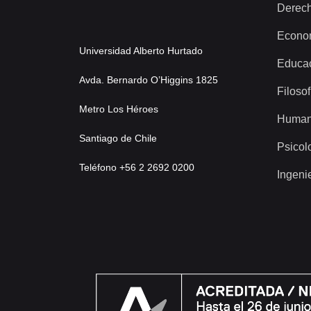
Derec
Econo
Universidad Alberto Hurtado
Educa
Avda. Bernardo O’Higgins 1825
Filosof
Metro Los Héroes
Human
Santiago de Chile
Psicol
Teléfono +56 2 2692 0200
Ingeni