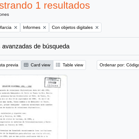
trando 1 resultados
iones
Remove filter:
Remove filter:
Marcia
Informes
Con objetos digitales
 avanzadas de búsqueda
sta previa
Card view
Table view
Ordenar por: Códig