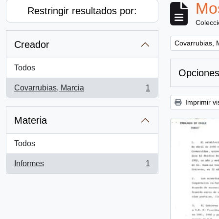
Mos
Restringir resultados por:
Colecc
Remove filter:
Creador
Covarrubias, 
Todos
Opciones
Covarrubias, Marcia
1
, 1 resultados
Imprimir vi
Materia
Todos
Informes
1
, 1 resultados