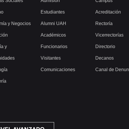
as Sociales
Admisión
Campus
ho
Estudiantes
Acreditación
mía y Negocios
Alumni UAH
Rectoría
ción
Académicos
Vicerrectorías
ía y
Funcionarios
Directorio
idades
Visitantes
Decanos
ogía
Comunicaciones
Canal de Denun
ería