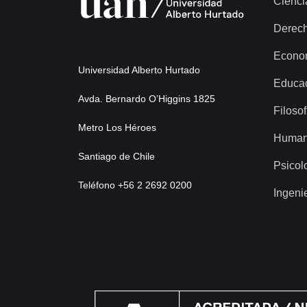
Cienci
Derec
Econo
Universidad Alberto Hurtado
Educa
Avda. Bernardo O’Higgins 1825
Filosof
Metro Los Héroes
Human
Santiago de Chile
Psicol
Teléfono +56 2 2692 0200
Ingeni