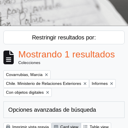
Restringir resultados por:
Mostrando 1 resultados
Colecciones
Remove filter:
Covarrubias, Marcia
Remove filter:
Remove filter:
Chile. Ministerio de Relaciones Exteriores
Informes
Remove filter:
Con objetos digitales
Opciones avanzadas de búsqueda
Imprimir vista previa
Card view
Table view