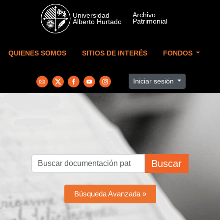
Skip to main content
QUIENES SOMOS
SITIOS DE INTERÉS
FONDOS
Iniciar sesión
Buscar
Búsqueda Avanzada »