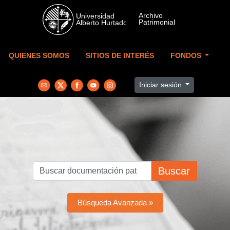
Skip to main content
QUIENES SOMOS
SITIOS DE INTERÉS
FONDOS
Iniciar sesión
Buscar
Búsqueda Avanzada »