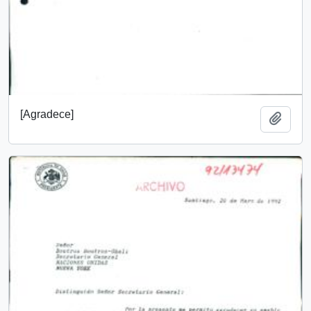
[Agradece]
Añadi