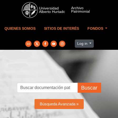
Skip to main content
QUIENES SOMOS
SITIOS DE INTERÉS
FONDOS
Log in
Buscar
Búsqueda Avanzada »