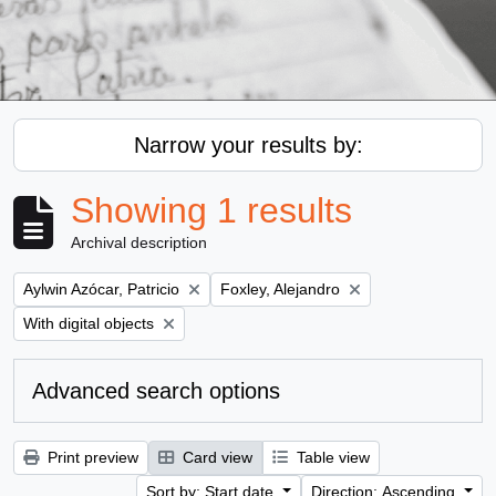
Narrow your results by:
Showing 1 results
Archival description
Remove filter:
Remove filter:
Aylwin Azócar, Patricio
Foxley, Alejandro
Remove filter:
With digital objects
Advanced search options
Print preview
Card view
Table view
Sort by: Start date
Direction: Ascending