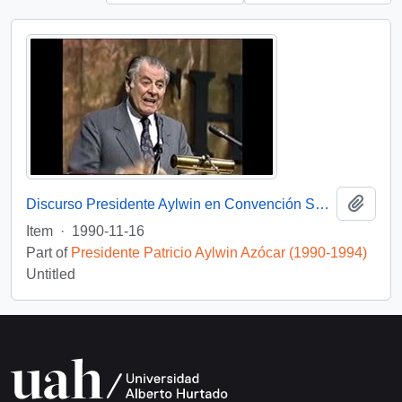
Add t
Discurso Presidente Aylwin en Convención Santiago: Video
Item
·
1990-11-16
Part of
Presidente Patricio Aylwin Azócar (1990-1994)
Untitled