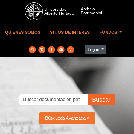
Skip to main content
QUIENES SOMOS
SITIOS DE INTERÉS
FONDOS
Log in
Buscar
Búsqueda Avanzada »