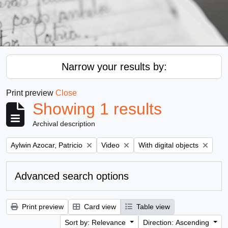
Narrow your results by:
Print preview
Close
Showing 1 results
Archival description
Remove filter:
Remove filter:
Remove filter:
Aylwin Azocar, Patricio
Video
With digital objects
Advanced search options
Print preview
Card view
Table view
Sort by: Relevance
Direction: Ascending