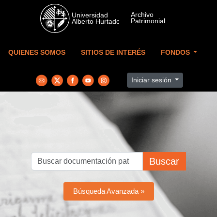
Skip to main content
QUIENES SOMOS
SITIOS DE INTERÉS
FONDOS
Iniciar sesión
Buscar
Búsqueda Avanzada »