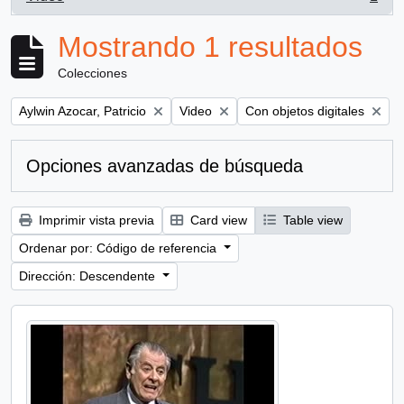
, 1 resultados
Mostrando 1 resultados
Colecciones
Remove filter:
Remove filter:
Remove filter:
Aylwin Azocar, Patricio
Video
Con objetos digitales
Opciones avanzadas de búsqueda
Imprimir vista previa
Card view
Table view
Ordenar por: Código de referencia
Dirección: Descendente