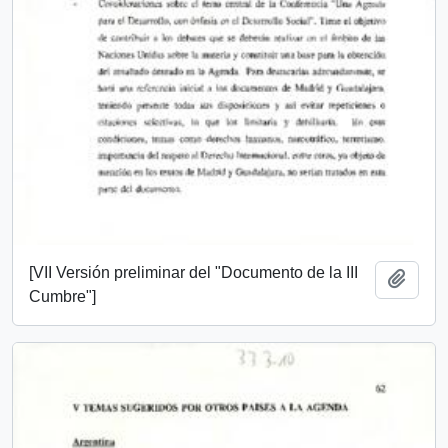
[VII Versión preliminar del "Documento de la III
Add t
Cumbre"]