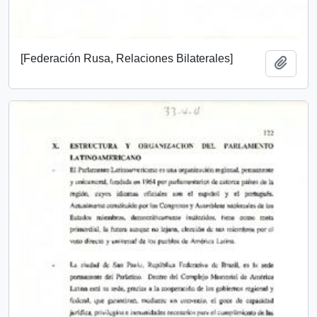
[Federación Rusa, Relaciones Bilaterales]
Add t