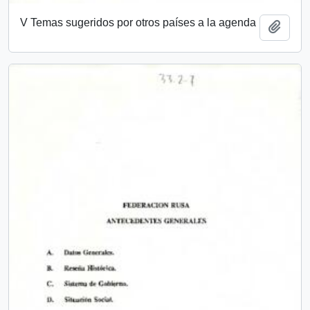
V Temas sugeridos por otros países a la agenda
Add t