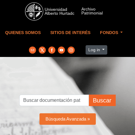
Skip to main content
QUIENES SOMOS
SITIOS DE INTERÉS
FONDOS
Log in
Buscar
Búsqueda Avanzada »