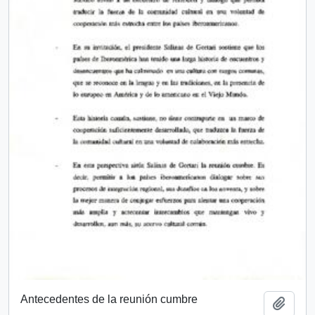
Antecedentes de la reunión cumbre
Add t