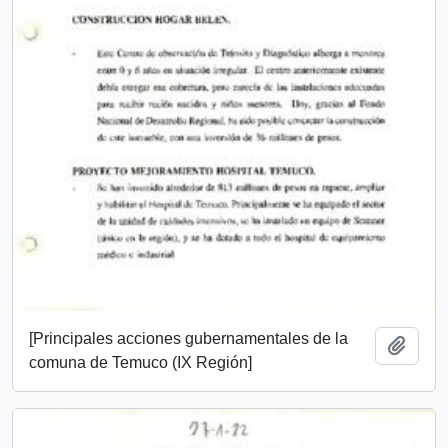
[Principales acciones gubernamentales de la
Add t
comuna de Temuco (IX Región]