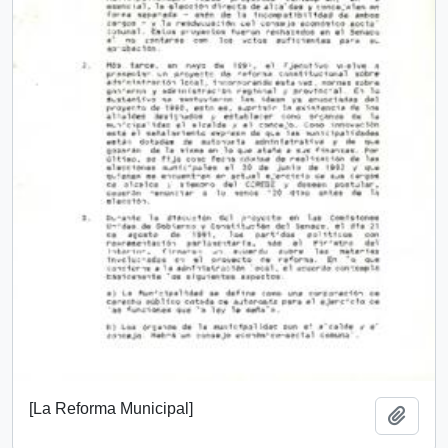
[La Reforma Municipal]
Add t