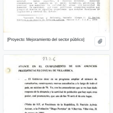
[Proyecto: Mejoramiento del sector público]
Add t