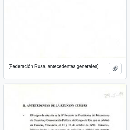
[Federación Rusa, antecedentes generales]
Add t