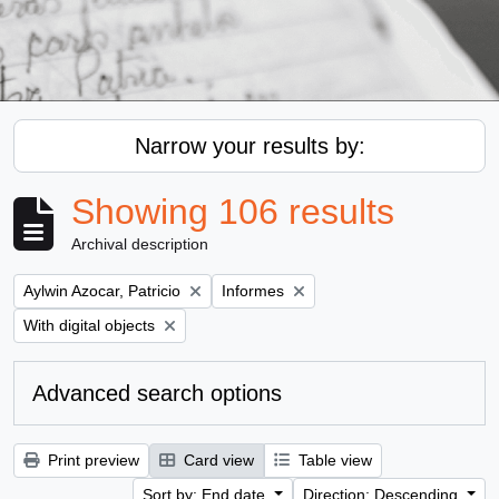
Narrow your results by:
Showing 106 results
Archival description
Remove filter:
Remove filter:
Aylwin Azocar, Patricio
Informes
Remove filter:
With digital objects
Advanced search options
Print preview
Card view
Table view
Sort by: End date
Direction: Descending