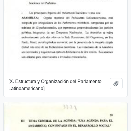
[X. Estructura y Organización del Parlamento
Add t
Latinoamericano]