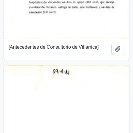
[Antecedentes de Consultorio de Villarrica]
Add t