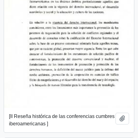
[II Reseña histórica de las conferencias cumbres
Add t
iberoamericanas ]