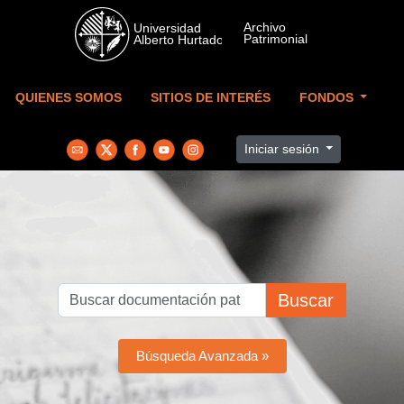
Skip to main content
QUIENES SOMOS
SITIOS DE INTERÉS
FONDOS
Iniciar sesión
Buscar
Búsqueda Avanzada »