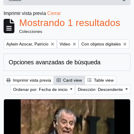
, 1 resultados
Imprimir vista previa
Cerrar
Mostrando 1 resultados
Colecciones
Remove filter:
Remove filter:
Remove filter:
Aylwin Azocar, Patricio
Video
Con objetos digitales
Opciones avanzadas de búsqueda
Imprimir vista previa
Card view
Table view
Ordenar por: Fecha de inicio
Dirección: Descendente