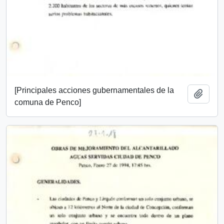
[Principales acciones gubernamentales de la
Añadi
comuna de Penco]