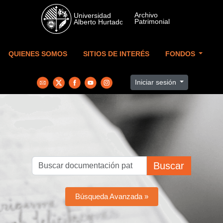
Skip to main content
QUIENES SOMOS
SITIOS DE INTERÉS
FONDOS
Iniciar sesión
Buscar
Búsqueda Avanzada »