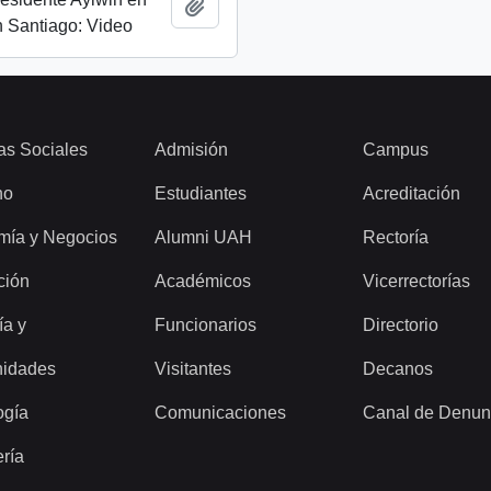
Add to clipboard
 Santiago: Video
as Sociales
Admisión
Campus
ho
Estudiantes
Acreditación
mía y Negocios
Alumni UAH
Rectoría
ción
Académicos
Vicerrectorías
ía y
Funcionarios
Directorio
idades
Visitantes
Decanos
ogía
Comunicaciones
Canal de Denun
ería