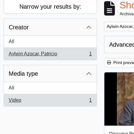
Sho
Narrow your results by:
Archiva
Remove filter:
Creator
Aylwin Azocar,
All
Advanced
Aylwin Azocar, Patricio
1
, 1 results
Print previ
Media type
All
Video
1
, 1 results
Discurso Pr