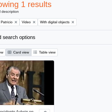
wing 1 results
l description
Remove filter:
Remove filter:
 Patricio
Video
With digital objects
 search options
ew
Card view
Table view
esidente Aylwin en