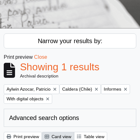
Narrow your results by:
Print preview
Close
Showing 1 results
Archival description
Remove filter:
Remove filter:
Remove filter:
Aylwin Azocar, Patricio
Caldera (Chile)
Informes
Remove filter:
With digital objects
Advanced search options
Print preview
Card view
Table view