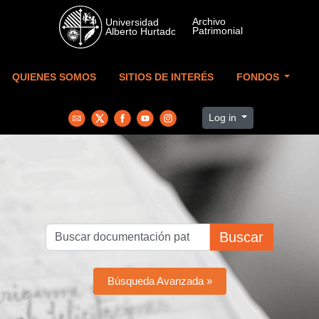
Skip to main content
QUIENES SOMOS
SITIOS DE INTERÉS
FONDOS
Log in
Buscar
Búsqueda Avanzada »