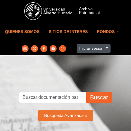
Skip to main content
QUIENES SOMOS
SITIOS DE INTERÉS
FONDOS
Iniciar sesión
Buscar
Búsqueda Avanzada »