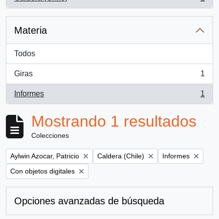
, 1 resultados
Materia
Todos
Giras
1
, 1 resultados
Informes
1
, 1 resultados
Mostrando 1 resultados
Colecciones
Remove filter:
Remove filter:
Remove filter:
Aylwin Azocar, Patricio
Caldera (Chile)
Informes
Remove filter:
Con objetos digitales
Opciones avanzadas de búsqueda