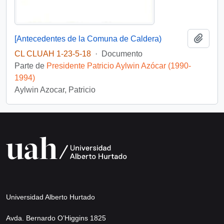
Añadi
[Antecedentes de la Comuna de Caldera)
CL CLUAH 1-23-5-18
·
Documento
Parte de
Presidente Patricio Aylwin Azócar (1990-
1994)
Aylwin Azocar, Patricio
Universidad Alberto Hurtado
Avda. Bernardo O’Higgins 1825