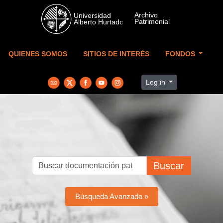
Skip to main content
QUIENES SOMOS
SITIOS DE INTERÉS
FONDOS
Log in
Buscar
Búsqueda Avanzada »