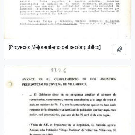
[Proyecto: Mejoramiento del sector público]
Add t