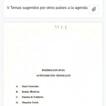
V Temas sugeridos por otros países a la agenda
Add t