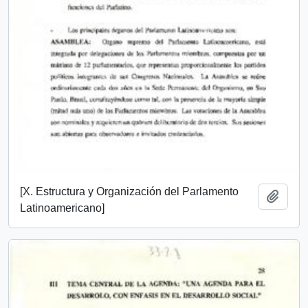
[X. Estructura y Organización del Parlamento
Add t
Latinoamericano]