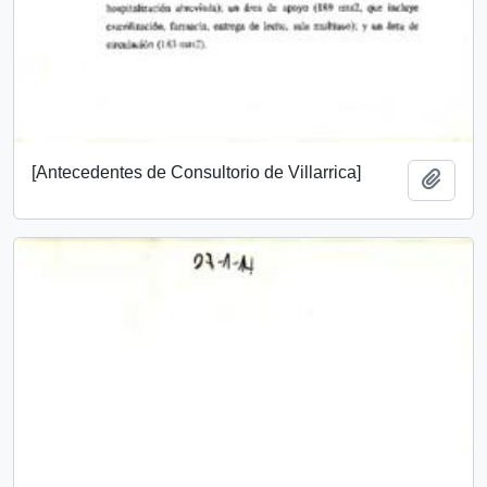
[Antecedentes de Consultorio de Villarrica]
Add t