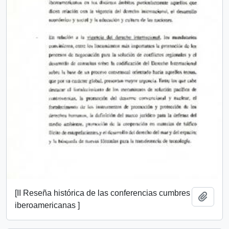
[II Reseña histórica de las conferencias cumbres
Add t
iberoamericanas ]