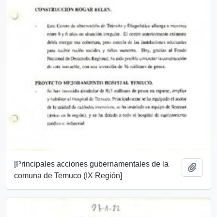
[Principales acciones gubernamentales de la
Add t
comuna de Temuco (IX Región]