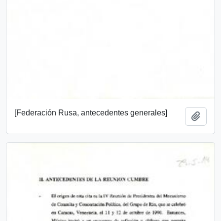
[Federación Rusa, antecedentes generales]
Add t