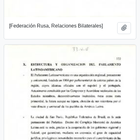
[Federación Rusa, Relaciones Bilaterales]
Add t