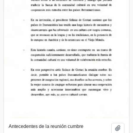
Antecedentes de la reunión cumbre
Add t