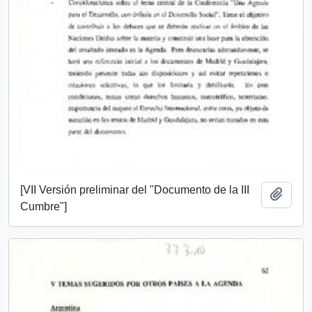
[VII Versión preliminar del "Documento de la III
Add t
Cumbre"]