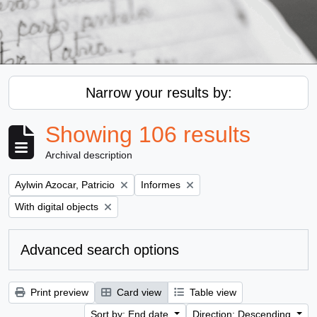
Narrow your results by:
Showing 106 results
Archival description
Remove filter:
Remove filter:
Aylwin Azocar, Patricio
Informes
Remove filter:
With digital objects
Advanced search options
Print preview
Card view
Table view
Sort by: End date
Direction: Descending