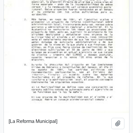
[La Reforma Municipal]
Add t