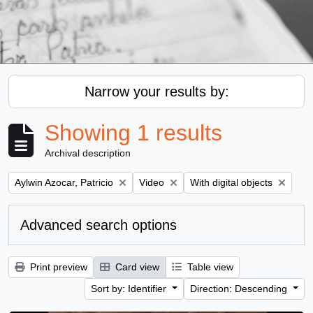
Narrow your results by:
Showing 1 results
Archival description
Remove filter:
Remove filter:
Remove filter:
Aylwin Azocar, Patricio
Video
With digital objects
Advanced search options
Print preview
Card view
Table view
Sort by: Identifier
Direction: Descending