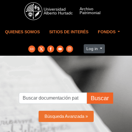
Skip to main content
QUIENES SOMOS
SITIOS DE INTERÉS
FONDOS
Log in
Buscar
Búsqueda Avanzada »