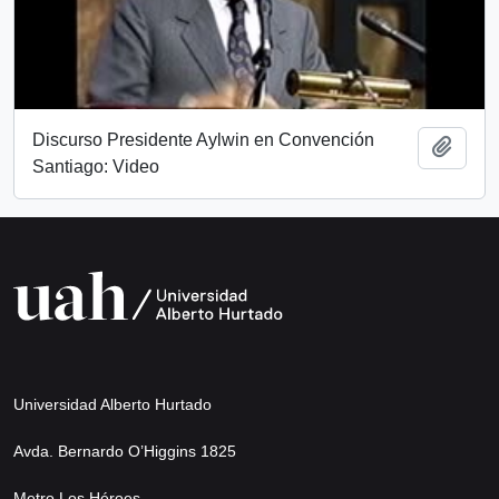
Discurso Presidente Aylwin en Convención
Añadi
Santiago: Video
Universidad Alberto Hurtado
Avda. Bernardo O’Higgins 1825
Metro Los Héroes