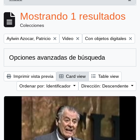
, 1 resultados
Mostrando 1 resultados
Colecciones
Remove filter:
Remove filter:
Remove filter:
Aylwin Azocar, Patricio
Video
Con objetos digitales
Opciones avanzadas de búsqueda
Imprimir vista previa
Card view
Table view
Ordenar por: Identificador
Dirección: Descendente