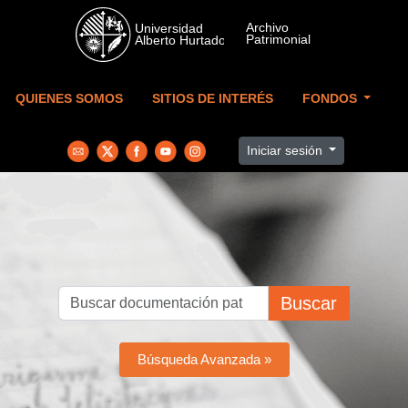
Skip to main content
QUIENES SOMOS
SITIOS DE INTERÉS
FONDOS
Iniciar sesión
Buscar
Búsqueda Avanzada »