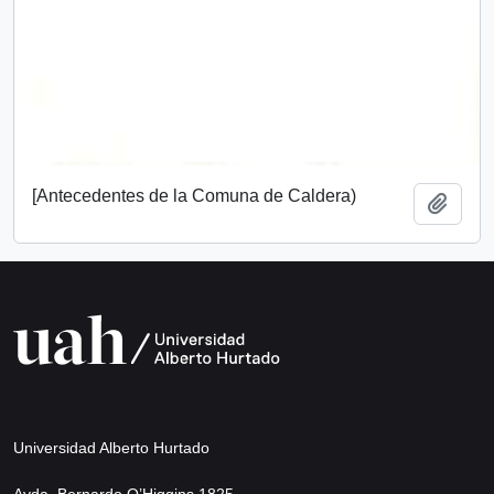
[Antecedentes de la Comuna de Caldera)
Add t
Universidad Alberto Hurtado
Avda. Bernardo O’Higgins 1825