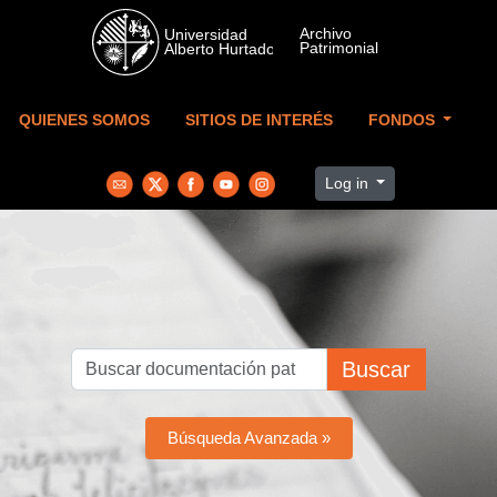
Skip to main content
QUIENES SOMOS
SITIOS DE INTERÉS
FONDOS
Log in
Buscar
Búsqueda Avanzada »