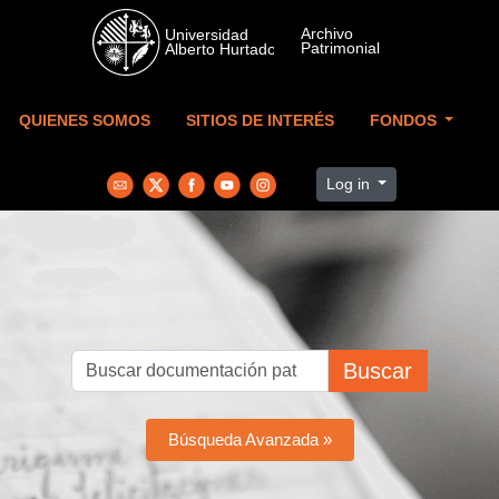
Skip to main content
QUIENES SOMOS
SITIOS DE INTERÉS
FONDOS
Log in
Buscar
Búsqueda Avanzada »