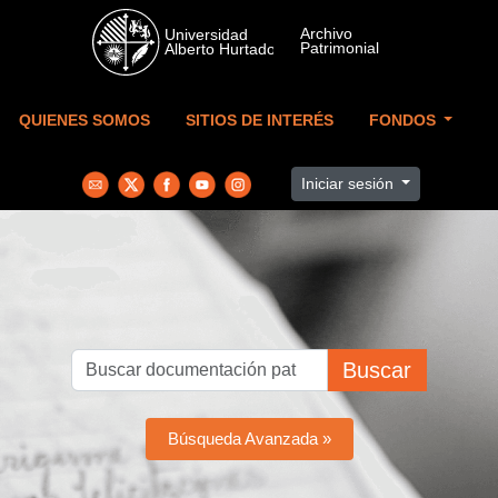
Skip to main content
QUIENES SOMOS
SITIOS DE INTERÉS
FONDOS
Iniciar sesión
Buscar
Búsqueda Avanzada »