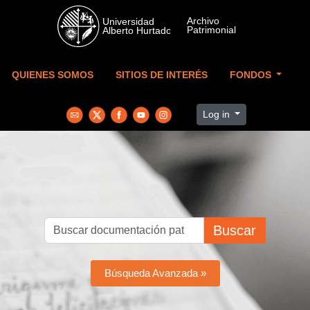
Skip to main content
QUIENES SOMOS
SITIOS DE INTERÉS
FONDOS
Log in
Buscar
Búsqueda Avanzada »