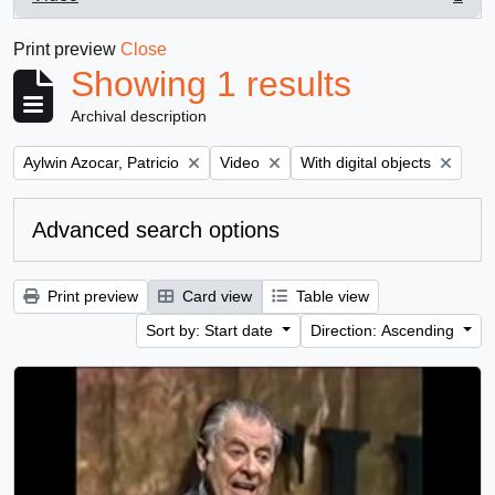
, 1 results
Print preview
Close
Showing 1 results
Archival description
Remove filter:
Remove filter:
Remove filter:
Aylwin Azocar, Patricio
Video
With digital objects
Advanced search options
Print preview
Card view
Table view
Sort by: Start date
Direction: Ascending