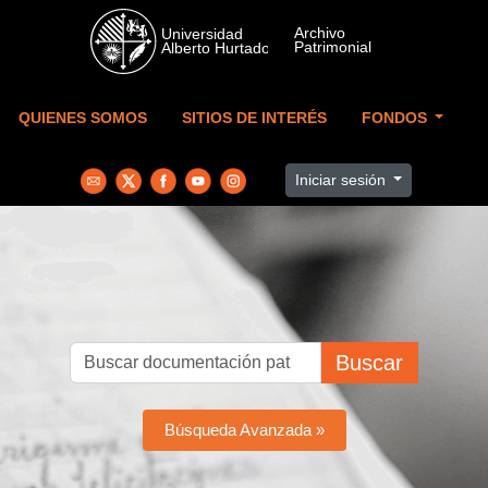
Skip to main content
QUIENES SOMOS
SITIOS DE INTERÉS
FONDOS
Iniciar sesión
Buscar
Búsqueda Avanzada »