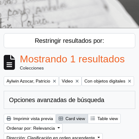
Restringir resultados por:
Mostrando 1 resultados
Colecciones
Remove filter:
Remove filter:
Remove filter:
Aylwin Azocar, Patricio
Video
Con objetos digitales
Opciones avanzadas de búsqueda
Imprimir vista previa
Card view
Table view
Ordenar por: Relevancia
Dirección: Clasificación en orden ascendente