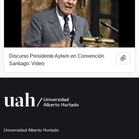
Discurso Presidente Aylwin en Convención
Añadi
Santiago: Video
Universidad Alberto Hurtado