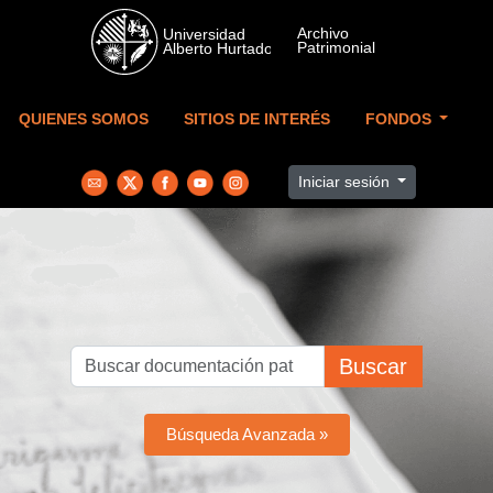
Skip to main content
QUIENES SOMOS
SITIOS DE INTERÉS
FONDOS
Iniciar sesión
Buscar
Búsqueda Avanzada »