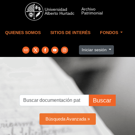
Skip to main content
QUIENES SOMOS
SITIOS DE INTERÉS
FONDOS
Iniciar sesión
Buscar
Búsqueda Avanzada »