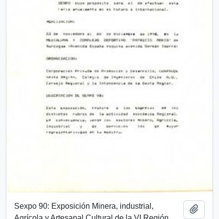
Sexpo 90: Exposición Minera, industrial,
Añadi
Agrícola y Artesanal Cultural de la VI Región.