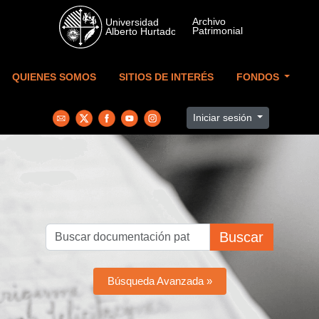
Skip to main content
QUIENES SOMOS
SITIOS DE INTERÉS
FONDOS
Iniciar sesión
Buscar
Búsqueda Avanzada »