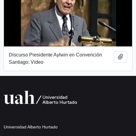
Discurso Presidente Aylwin en Convención
Añadi
Santiago: Video
Universidad Alberto Hurtado