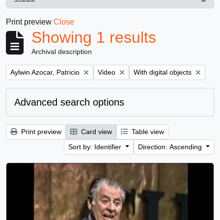
, 1 results
Print preview
Close
Showing 1 results
Archival description
Remove filter:
Remove filter:
Remove filter:
Aylwin Azocar, Patricio
Video
With digital objects
Advanced search options
Print preview
Card view
Table view
Sort by: Identifier
Direction: Ascending