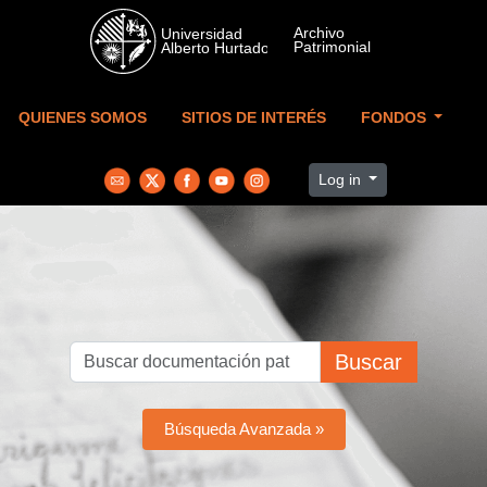
Skip to main content
QUIENES SOMOS
SITIOS DE INTERÉS
FONDOS
Log in
Buscar
Búsqueda Avanzada »