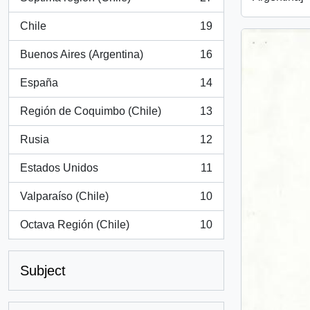
, 27 results
Chile
19
, 19 results
Buenos Aires (Argentina)
16
, 16 results
España
14
, 14 results
Región de Coquimbo (Chile)
13
, 13 results
Rusia
12
, 12 results
Estados Unidos
11
, 11 results
Valparaíso (Chile)
10
, 10 results
Octava Región (Chile)
10
, 10 results
Subject