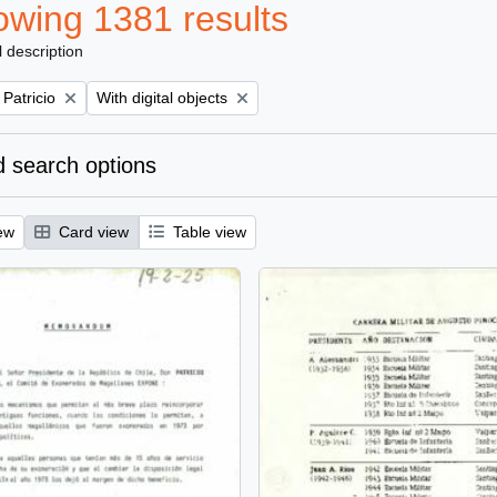
wing 1381 results
l description
Remove filter:
 Patricio
With digital objects
 search options
ew
Card view
Table view