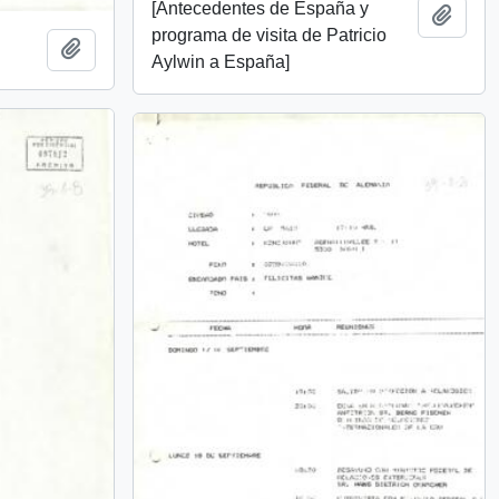
[Antecedentes de España y
Add t
programa de visita de Patricio
Add to clipboard
Aylwin a España]