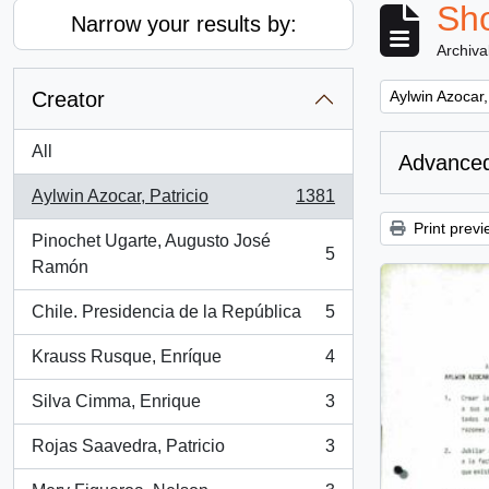
Sho
Narrow your results by:
Archiva
Remove filter:
Creator
Aylwin Azocar,
All
Advanced
Aylwin Azocar, Patricio
1381
, 1381 results
Print previ
Pinochet Ugarte, Augusto José
5
, 5 results
Ramón
Chile. Presidencia de la República
5
, 5 results
Krauss Rusque, Enríque
4
, 4 results
Silva Cimma, Enrique
3
, 3 results
Rojas Saavedra, Patricio
3
, 3 results