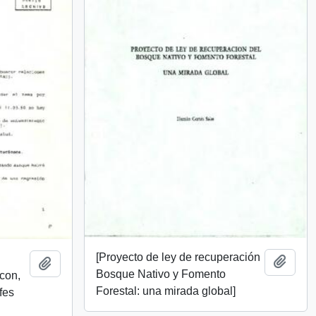
[Proyecto de ley de recuperación
Add t
Add to clipboard
Bosque Nativo y Fomento
 con,
Forestal: una mirada global]
fes