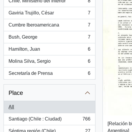
Chile. Ministerio del Interior
8
, 8 results
Gaviria Trujillo, César
7
, 7 results
Cumbre Iberoamericana
7
, 7 results
Bush, George
7
, 7 results
Hamilton, Juan
6
, 6 results
Molina Silva, Sergio
6
, 6 results
Secretaría de Prensa
6
, 6 results
Place
All
Santiago (Chile : Ciudad)
766
, 766 results
[Relación bi
Argentina]
Séptima región (Chile)
27