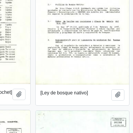
ochet]
[Ley de bosque nativo]
Add to clipboard
Add t