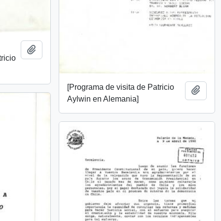
Add to clipboard
ricio
[Programa de visita de Patricio
Add t
Aylwin en Alemania]