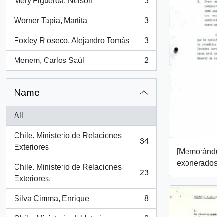
Mery Figueroa, Nelson
3
, 3 results
Worner Tapia, Martita
3
, 3 results
Foxley Rioseco, Alejandro Tomás
3
, 3 results
Menem, Carlos Saúl
2
, 2 results
Name
All
Chile. Ministerio de Relaciones
34
, 34 results
Exteriores
[Memorándu
exonerados
Chile. Ministerio de Relaciones
23
, 23 results
Exteriores.
Silva Cimma, Enrique
8
, 8 results