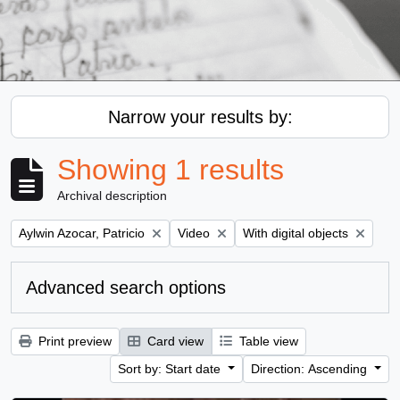
Narrow your results by:
Showing 1 results
Archival description
Remove filter:
Remove filter:
Remove filter:
Aylwin Azocar, Patricio
Video
With digital objects
Advanced search options
Print preview
Card view
Table view
Sort by: Start date
Direction: Ascending