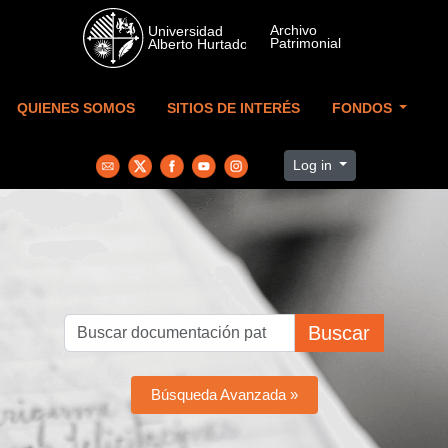
Skip to main content
QUIENES SOMOS
SITIOS DE INTERÉS
FONDOS
Log in
Buscar
Búsqueda Avanzada »