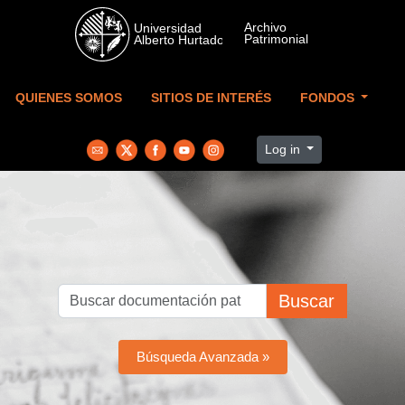
Skip to main content
QUIENES SOMOS
SITIOS DE INTERÉS
FONDOS
Log in
Buscar
Búsqueda Avanzada »