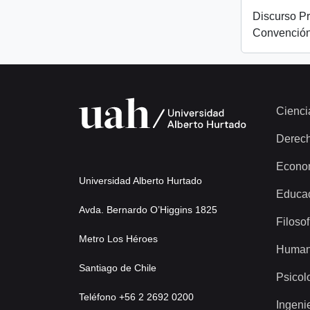
Discurso Pr
Convención
Cienci
Derec
Econo
Universidad Alberto Hurtado
Educa
Avda. Bernardo O’Higgins 1825
Filosof
Metro Los Héroes
Human
Santiago de Chile
Psicol
Teléfono +56 2 2692 0200
Ingeni