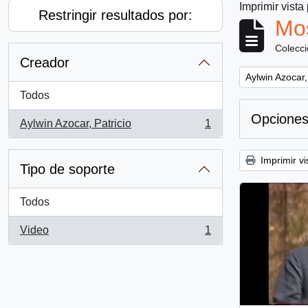
Imprimir vista
Restringir resultados por:
Mos
Colecc
Creador
Remove filter:
Aylwin Azocar,
Todos
Opciones
Aylwin Azocar, Patricio
1
, 1 resultados
Imprimir vi
Tipo de soporte
Todos
Video
1
, 1 resultados