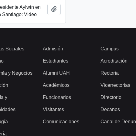
esidente Aylwin en
Añadir al portapapeles
 Santiago: Video
as Sociales
Admisión
Campus
ho
Estudiantes
Acreditación
mía y Negocios
Alumni UAH
Rectoría
ción
Académicos
Vicerrectorías
ía y
Funcionarios
Directorio
idades
Visitantes
Decanos
ogía
Comunicaciones
Canal de Denun
ería