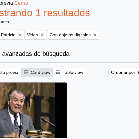
 previa
Cerrar
trando 1 resultados
iones
Remove filter:
Remove filter:
 Patricio
Video
Con objetos digitales
 avanzadas de búsqueda
sta previa
Card view
Table view
Ordenar por: 