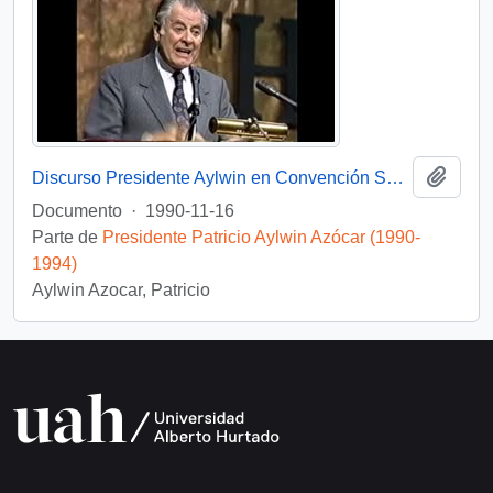
Añadi
Discurso Presidente Aylwin en Convención Santiago: Video
Documento
·
1990-11-16
Parte de
Presidente Patricio Aylwin Azócar (1990-
1994)
Aylwin Azocar, Patricio