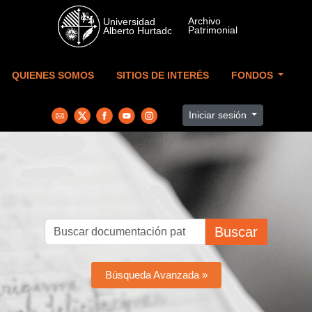
Skip to main content
QUIENES SOMOS
SITIOS DE INTERÉS
FONDOS
Iniciar sesión
Buscar
Búsqueda Avanzada »