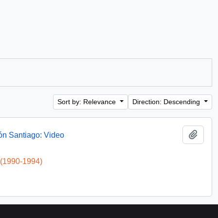
Sort by: Relevance
Direction: Descending
Add t
ón Santiago: Video
 (1990-1994)