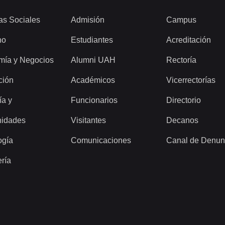
as Sociales
Admisión
Campus
ho
Estudiantes
Acreditación
mía y Negocios
Alumni UAH
Rectoría
ción
Académicos
Vicerrectorías
ía y
Funcionarios
Directorio
idades
Visitantes
Decanos
ogía
Comunicaciones
Canal de Denun
ería