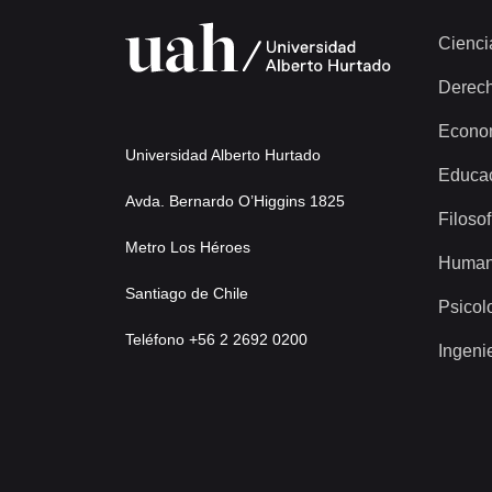
Cienci
Derec
Econo
Universidad Alberto Hurtado
Educa
Avda. Bernardo O’Higgins 1825
Filosof
Metro Los Héroes
Human
Santiago de Chile
Psicol
Teléfono +56 2 2692 0200
Ingeni