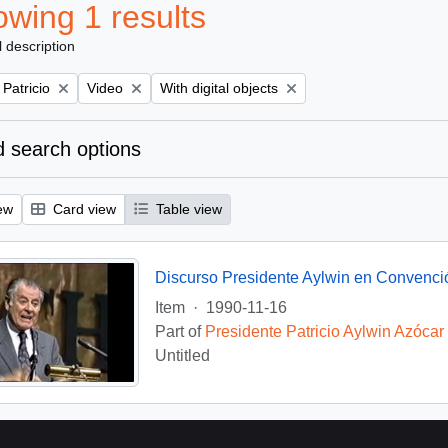
wing 1 results
l description
Remove filter:
Remove filter:
 Patricio
Video
With digital objects
 search options
ew
Card view
Table view
Discurso Presidente Aylwin en Convenci
Item
·
1990-11-16
Part of
Presidente Patricio Aylwin Azócar
Untitled