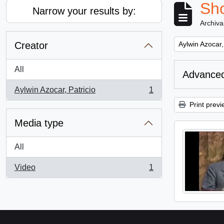
Sho
Narrow your results by:
Archiva
Remove filter:
Creator
Aylwin Azocar,
All
Advanced
Aylwin Azocar, Patricio
1
, 1 results
Print previ
Media type
All
Video
1
, 1 results