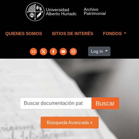
Skip to main content
QUIENES SOMOS
SITIOS DE INTERÉS
FONDOS
Log in
Buscar
Búsqueda Avanzada »