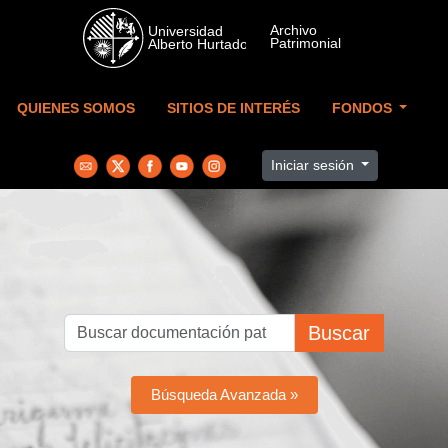
Skip to main content
QUIENES SOMOS
SITIOS DE INTERÉS
FONDOS
Iniciar sesión
Buscar
Búsqueda Avanzada »