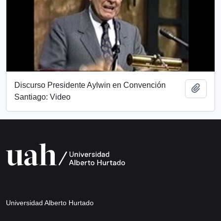
Discurso Presidente Aylwin en Convención
Añadi
Santiago: Video
Universidad Alberto Hurtado